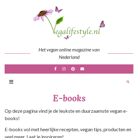
Skip
to
content
Het vegan online magazine van
Nederland
E-books
Op deze pagina vind je de leukste en duurzaamste vegan e-
books!
E-books vol met heerlijke recepten, vegan tips, producten en
veel meer. Laat je inspireren!