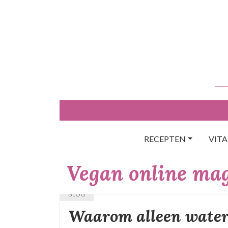
Skip
to
content
RECEPTEN
VIT
Vegan online ma
BLOG
Waarom alleen wate