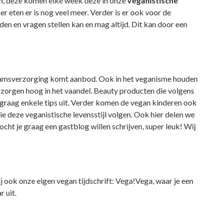
n, deze komen elke week deze in onze
veganistische
r eten er is nog veel meer. Verder is er ook voor de
nden en vragen stellen kan en mag altijd. Dit kan door een
chaamsverzorging komt aanbod. Ook in het veganisme houden
rzorgen hoog in het vaandel. Beauty producten die volgens
graag enkele tips uit. Verder komen de vegan kinderen ook
ie deze veganistische levensstijl volgen. Ook hier delen we
cht je graag een gastblog willen schrijven, super leuk! Wij
j ook onze eigen vegan tijdschrift: Vega!Vega, waar je een
 uit.