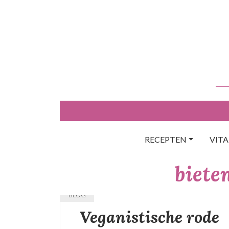
Skip
to
content
RECEPTEN
VIT
biete
BLOG
Veganistische rode