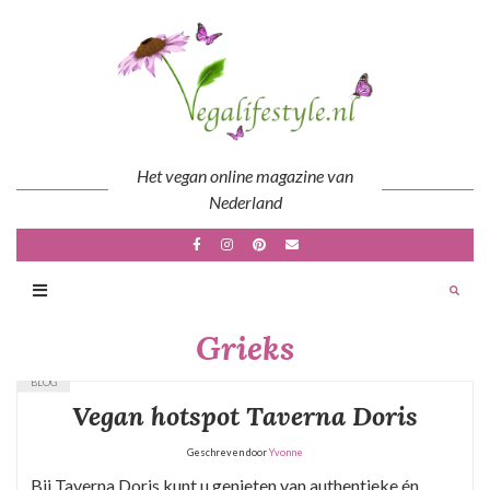
Skip
to
content
Het vegan online magazine van
Nederland
Grieks
BLOG
Vegan hotspot Taverna Doris
Geschreven door
Yvonne
Bij Taverna Doris kunt u genieten van authentieke én