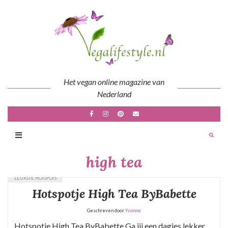
Skip
to
content
Het vegan online magazine van
Nederland
high tea
LEUKSTE HOTSPOTS
Hotspotje High Tea ByBabette
Geschreven door
Yvonne
Hotspotje High Tea ByBabette Ga jij een dagjes lekker