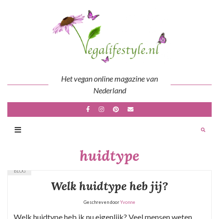
Skip
to
content
Het vegan online magazine van
Nederland
huidtype
BLOG
Welk huidtype heb jij?
Geschreven door
Yvonne
Welk huidtype heb ik nu eigenlijk? Veel mensen weten