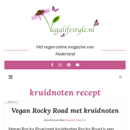
Skip
to
content
Het vegan online magazine van
Nederland
kruidnoten recept
BLOG
Vegan Rocky Road met kruidnoten
Geschreven door
Geanne Schutter
Vegan Rocky Road met kruidnoten Rocky Road is een