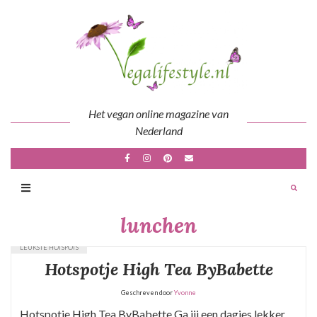
Skip
to
content
Het vegan online magazine van
Nederland
lunchen
LEUKSTE HOTSPOTS
Hotspotje High Tea ByBabette
Geschreven door
Yvonne
Hotspotje High Tea ByBabette Ga jij een dagjes lekker