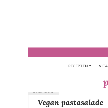
Skip
to
content
RECEPTEN
VIT
VEGAN SALADES
Vegan pastasalade