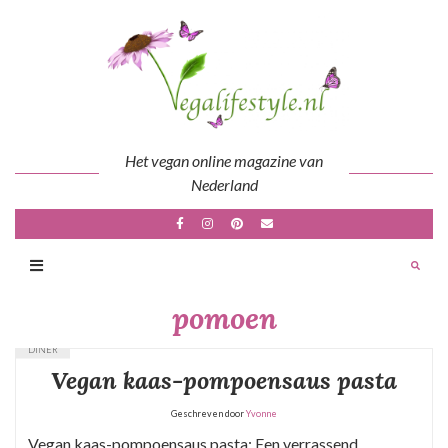
Skip
to
content
Het vegan online magazine van
Nederland
pomoen
DINER
Vegan kaas-pompoensaus pasta
Geschreven door
Yvonne
Vegan kaas-pompoensaus pasta: Een verrassend