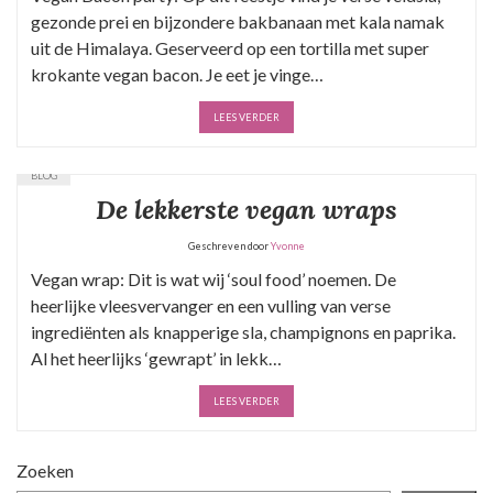
gezonde prei en bijzondere bakbanaan met kala namak
uit de Himalaya. Geserveerd op een tortilla met super
krokante vegan bacon. Je eet je vinge…
LEES VERDER
BLOG
De lekkerste vegan wraps
Geschreven door
Yvonne
Vegan wrap: Dit is wat wij ‘soul food’ noemen. De
heerlijke vleesvervanger en een vulling van verse
ingrediënten als knapperige sla, champignons en paprika.
Al het heerlijks ‘gewrapt’ in lekk…
LEES VERDER
Zoeken