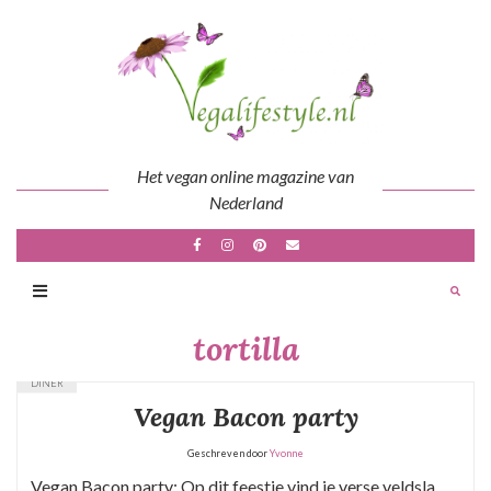
Skip
to
content
Het vegan online magazine van
Nederland
tortilla
DINER
Vegan Bacon party
Geschreven door
Yvonne
Vegan Bacon party: Op dit feestje vind je verse veldsla,