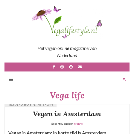
Skip
to
content
Het vegan online magazine van
Nederland
Vega life
VEGAN HOTSPOTS IN AMSTERDAM
Vegan in Amsterdam
Geschreven door
Yvonne
Vegan in Amsterdam: In korte tijd is Amsterdam