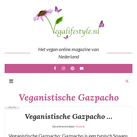
Skip
to
content
Het vegan online magazine van
Nederland
Veganistische Gazpacho
BLOG
Veganistische Gazpacho …
Geschreven door
Yvonne
Veganistische Gazpacho: Gazpacho is een typisch Spaans