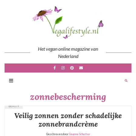
Skip
to
content
Het vegan online magazine van
Nederland
zonnebescherming
BEAUTY
Veilig zonnen zonder schadelijke
zonnebrandcrème
Geschreven door
Geanne Schutter