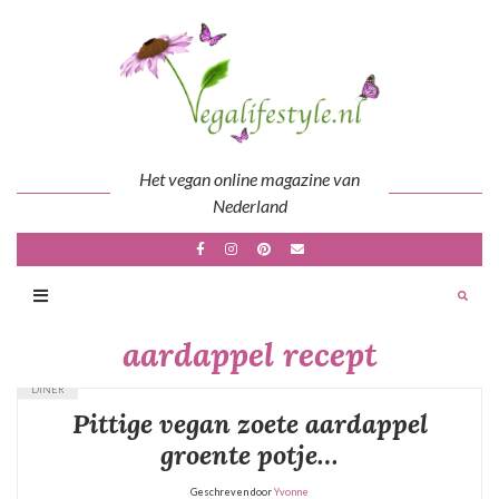
Skip
to
content
Het vegan online magazine van
Nederland
aardappel recept
DINER
Pittige vegan zoete aardappel
groente potje…
Geschreven door
Yvonne