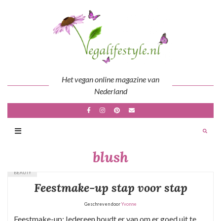
Skip
to
content
Het vegan online magazine van
Nederland
blush
BEAUTY
Feestmake-up stap voor stap
Geschreven door
Yvonne
Feestmake-up: Iedereen houdt er van om er goed uit te