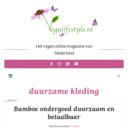
Skip
to
content
Het vegan online magazine van
Nederland
duurzame kleding
BLOG
Bamboe ondergoed duurzaam en
betaalbaar
Geschreven door
Yvonne