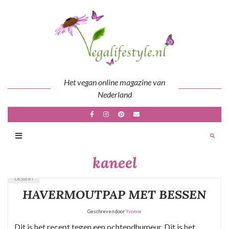
Skip
to
content
Het vegan online magazine van
Nederland
kaneel
DESSERT
HAVERMOUTPAP MET BESSEN
Geschreven door
Yvonne
Dit is het recept tegen een ochtendhumeur. Dit is het