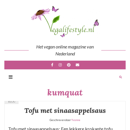
Skip
to
content
Het vegan online magazine van
Nederland
kumquat
BLOG
Tofu met sinaasappelsaus
Geschreven door
Yvonne
Tofu met sinaasappelsaus: Een lekkere krokante tofu