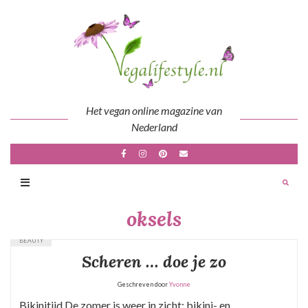
Skip
to
content
Het vegan online magazine van
Nederland
oksels
BEAUTY
Scheren … doe je zo
Geschreven door
Yvonne
Bikinitijd De zomer is weer in zicht: bikini- en