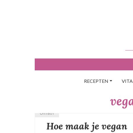
Skip
to
content
RECEPTEN
VIT
veg
ONTBIJT
Hoe maak je vegan