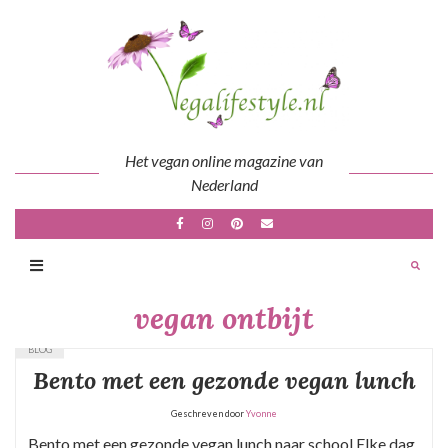
Skip
to
content
Het vegan online magazine van
Nederland
vegan ontbijt
BLOG
Bento met een gezonde vegan lunch
Geschreven door
Yvonne
Bento met een gezonde vegan lunch naar school Elke dag