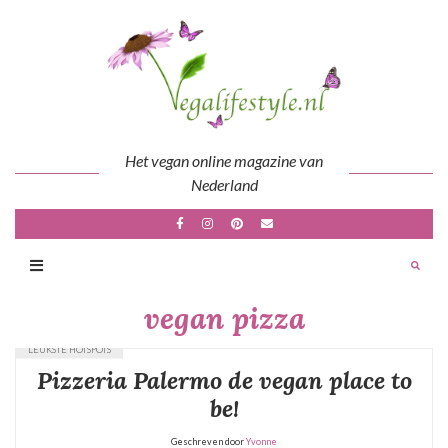
Skip
to
content
Het vegan online magazine van
Nederland
vegan pizza
LEUKSTE HOTSPOTS
Pizzeria Palermo de vegan place to
be!
Geschreven door
Yvonne