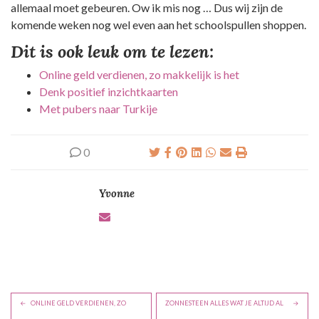
allemaal moet gebeuren. Ow ik mis nog … Dus wij zijn de
komende weken nog wel even aan het schoolspullen shoppen.
Dit is ook leuk om te lezen:
Online geld verdienen, zo makkelijk is het
Denk positief inzichtkaarten
Met pubers naar Turkije
0
Yvonne
B
ONLINE GELD VERDIENEN, ZO
ZONNESTEEN ALLES WAT JE ALTIJD AL