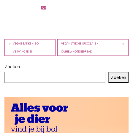
B
VEGAN BAKKEN, ZO
VEGANISTISCHE RUCOLA- EN
e
VERVANG JE EI
CASHEWNOTENSPREAD
r
i
Zoeken
c
Zoeken
h
t
n
a
v
i