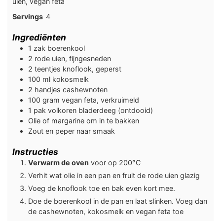
uien, vegan feta
Servings
4
Ingrediënten
1
zak
boerenkool
2
rode uien, fijngesneden
2
teentjes knoflook, geperst
100
ml
kokosmelk
2
handjes
cashewnoten
100
gram
vegan feta, verkruimeld
1
pak
volkoren bladerdeeg (ontdooid)
Olie of margarine om in te bakken
Zout en peper naar smaak
Instructies
Verwarm de oven
voor op 200°C
Verhit wat olie in een pan en fruit de rode uien glazig
Voeg de knoflook toe en bak even kort mee.
Doe de boerenkool in de pan en laat slinken. Voeg dan
de cashewnoten, kokosmelk en vegan feta toe