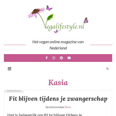
Skip
to
content
Het vegan online magazine van
Nederland
Kasia
KIDS EN ZO
Fit blijven tijdens je zwangerschap
Geschreven door
Kasia
Het is belangrijk om fit te blijven tijdens je