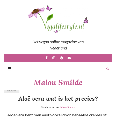
Skip
to
content
Het vegan online magazine van
Nederland
Malou Smilde
BEAUTY
Aloë vera wat is het precies?
Geschreven door
Malou Smilde
Aloë vera kent men vast vooral door bepaalde crèmes of