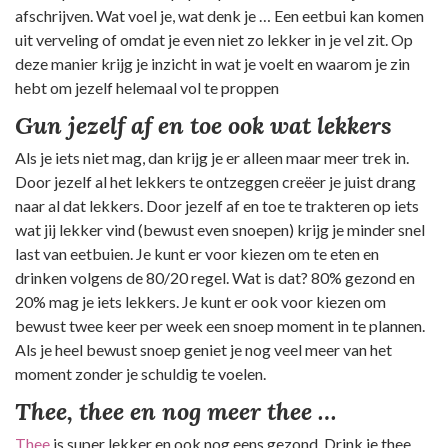
afschrijven. Wat voel je, wat denk je … Een eetbui kan komen
uit verveling of omdat je even niet zo lekker in je vel zit. Op
deze manier krijg je inzicht in wat je voelt en waarom je zin
hebt om jezelf helemaal vol te proppen
Gun jezelf af en toe ook wat lekkers
Als je iets niet mag, dan krijg je er alleen maar meer trek in.
Door jezelf al het lekkers te ontzeggen creëer je juist drang
naar al dat lekkers. Door jezelf af en toe te trakteren op iets
wat jij lekker vind (bewust even snoepen) krijg je minder snel
last van eetbuien. Je kunt er voor kiezen om te eten en
drinken volgens de 80/20 regel. Wat is dat? 80% gezond en
20% mag je iets lekkers. Je kunt er ook voor kiezen om
bewust twee keer per week een snoep moment in te plannen.
Als je heel bewust snoep geniet je nog veel meer van het
moment zonder je schuldig te voelen.
Thee, thee en nog meer thee …
Thee
is super lekker en ook nog eens gezond. Drink je thee