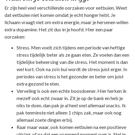
Er zijn heel veel verschillende oorzaken voor eetbuien. Weet
dat eetbuien niet komen omdat je echt honger hebt. Je
lichaam vraagt niet om extra energie, maar je hersenen willen
extra dopamine. Het zit dus in je hoofd. Hier een paar
oorzaken:
Stress. Men voelt zich tijdens een periode van heftige
stress tijdelijk beter als ze gaan eten. Ze voelen dan een
tijdelijke beheersing van die stress. Het moment is dan
wel kort. Ook na zo’n bui wordt de stress juist erger. In
periodes van stress is het gezonder en beter om juist
extra gezond te eten.
Verveling is ook een echte boosdoener. Hier herken ik
mezelf ook echt zwaar in. Zit je op de bank en heb je
niks te doen, dan pak je al heel snel allemaal snacks. Ik
pak tenminste niet alleen 1 chips zak, maar ook nog
allemaal zoete dingen erbij.
Raar maar waar, ook komen eetbuien na een positieve
uitslag, of na dat een spannend moment over is. Stel je