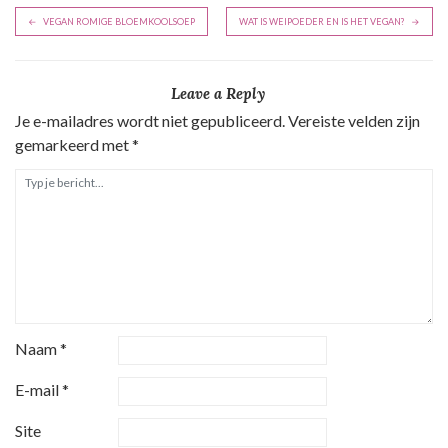
B
VEGAN ROMIGE BLOEMKOOLSOEP
WAT IS WEIPOEDER EN IS HET VEGAN?
e
r
Leave a Reply
i
Je e-mailadres wordt niet gepubliceerd.
Vereiste velden zijn
c
gemarkeerd met
*
h
t
n
a
v
i
g
Naam
*
a
t
E-mail
*
i
Site
e