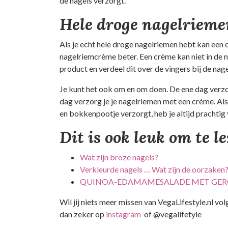
de nagels verzorgt.
Hele droge nagelrieme
Als je echt hele droge nagelriemen hebt kan een o
nagelriemcrème beter. Een crème kan niet in de n
product en verdeel dit over de vingers bij de nag
Je kunt het ook om en om doen. De ene dag verzor
dag verzorg je je nagelriemen met een crème. Als
en bokkenpootje verzorgt, heb je altijd prachtig
Dit is ook leuk om te l
Wat zijn broze nagels?
Verkleurde nagels … Wat zijn de oorzaken
QUINOA-EDAMAMESALADE MET GER
Wil jij niets meer missen van VegaLifestyle.nl vo
dan zeker op
instagram
of @vegalifetyle