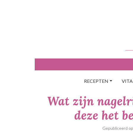
Skip
to
content
RECEPTEN
VIT
Wat zijn nagelr
deze het b
Gepubliceerd o