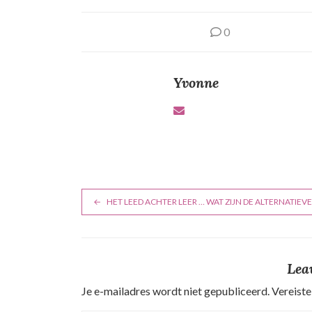
0
Yvonne
B
HET LEED ACHTER LEER … WAT ZIJN DE ALTERNATIEV
e
r
Lea
i
Je e-mailadres wordt niet gepubliceerd.
Vereiste
c