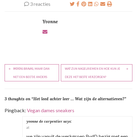
3 reacties
Yvonne
B
PATATAS BRAVAS, MAAR DAN
WAT ZIJN NAGELRIEMEN EN HOE KUN JE
e
NET EEN BEETJE ANDERS
DEZE HET BESTE VERZORGEN?
r
i
3 thoughts on “
Het leed achter leer … Wat zijn de alternatieven?
”
c
h
Pingback:
Vegan dames sneakers
t
yvonne de carpentier
says:
n
at
a
we zijn vanuit de werkgroep PvdD bezig met een