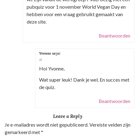
v
pubquiz voor 1 november World Vegan Day en
hebben voor een vraag gebruikt gemaakt van
i
deze site.
g
a
Beantwoorden
t
i
Yvonne
says:
e
at
Hoi Yvonne,
Wat super leuk! Dank je wel. En succes met
de quiz.
Beantwoorden
Leave a Reply
Je e-mailadres wordt niet gepubliceerd.
Vereiste velden zijn
gemarkeerd met
*