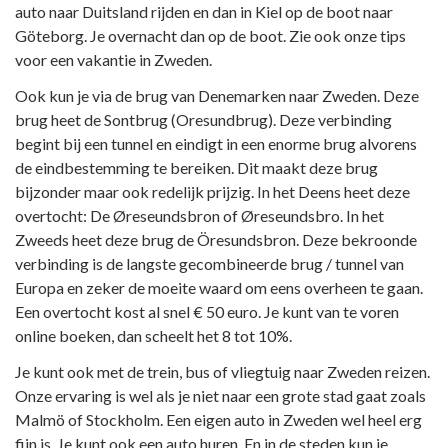
auto naar Duitsland rijden en dan in Kiel op de boot naar
Göteborg. Je overnacht dan op de boot. Zie ook onze tips
voor een vakantie in Zweden.
Ook kun je via de brug van Denemarken naar Zweden. Deze
brug heet de Sontbrug (Oresundbrug). Deze verbinding
begint bij een tunnel en eindigt in een enorme brug alvorens
de eindbestemming te bereiken. Dit maakt deze brug
bijzonder maar ook redelijk prijzig. In het Deens heet deze
overtocht: De Øreseundsbron of Øreseundsbro. In het
Zweeds heet deze brug de Öresundsbron. Deze bekroonde
verbinding is de langste gecombineerde brug / tunnel van
Europa en zeker de moeite waard om eens overheen te gaan.
Een overtocht kost al snel € 50 euro. Je kunt van te voren
online boeken, dan scheelt het 8 tot 10%.
Je kunt ook met de trein, bus of vliegtuig naar Zweden reizen.
Onze ervaring is wel als je niet naar een grote stad gaat zoals
Malmö of Stockholm. Een eigen auto in Zweden wel heel erg
fijn is. Je kunt ook een auto huren. En in de steden kun je