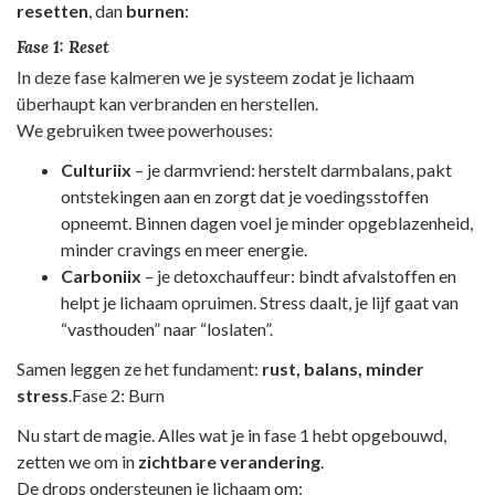
resetten
, dan
burnen
:
Fase 1: Reset
In deze fase kalmeren we je systeem zodat je lichaam
überhaupt kan verbranden en herstellen.
We gebruiken twee powerhouses:
Culturiix
– je darmvriend: herstelt darmbalans, pakt
ontstekingen aan en zorgt dat je voedingsstoffen
opneemt. Binnen dagen voel je minder opgeblazenheid,
minder cravings en meer energie.
Carboniix
– je detoxchauffeur: bindt afvalstoffen en
helpt je lichaam opruimen. Stress daalt, je lijf gaat van
“vasthouden” naar “loslaten”.
Samen leggen ze het fundament:
rust, balans, minder
stress
.Fase 2: Burn
Nu start de magie. Alles wat je in fase 1 hebt opgebouwd,
zetten we om in
zichtbare verandering
.
De drops ondersteunen je lichaam om: