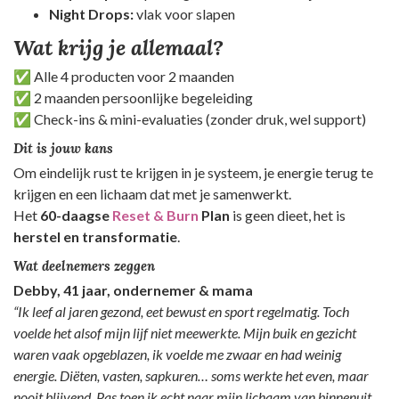
Night Drops:
vlak voor slapen
Wat krijg je allemaal?
✅ Alle 4 producten voor 2 maanden
✅ 2 maanden persoonlijke begeleiding
✅ Check-ins & mini-evaluaties (zonder druk, wel support)
Dit is jouw kans
Om eindelijk rust te krijgen in je systeem, je energie terug te
krijgen en een lichaam dat met je samenwerkt.
Het
60-daagse
Reset & Burn
Plan
is geen dieet, het is
herstel en transformatie
.
Wat deelnemers zeggen
Debby, 41 jaar, ondernemer & mama
“Ik leef al jaren gezond, eet bewust en sport regelmatig. Toch
voelde het alsof mijn lijf niet meewerkte. Mijn buik en gezicht
waren vaak opgeblazen, ik voelde me zwaar en had weinig
energie. Diëten, vasten, sapkuren… soms werkte het even, maar
nooit blijvend. Pas toen ik echt naar mijn lichaam van binnenuit