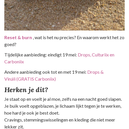
Reset & burn
, wat is het nu precies? En waarom werkt het zo
goed?
Tijdelijke aanbieding: eindigt 19 mei:
Drops, Culturiix en
Carboniix
Andere aanbieding ook tot en met 19 mei:
Drops &
Vináli (GRATIS Carboniix)
Herken je dit?
Je staat op en voelt je al moe, zelfs na een nacht goed slapen.
Je buik voelt opgeblazen, je lichaam lijkt tegen je te werken,
hoe hard je ook je best doet.
Cravings, stemmingswisselingen en kleding die niet meer
lekker zit.