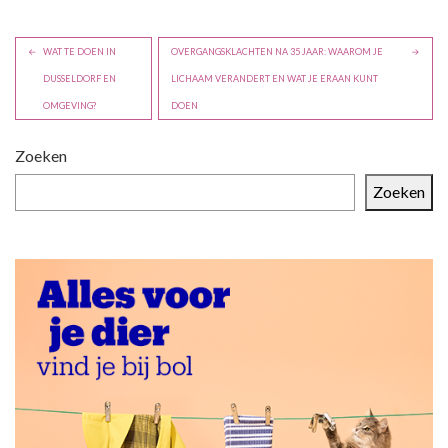
B
WAT TE DOEN IN
OVERGANGSKLACHTEN NA 35 JAAR: WAAROM JE
e
DUSSELDORF EN
LICHAAM VERANDERT EN WAT JE ERAAN KUNT
r
OMGEVING?
DOEN
i
c
Zoeken
h
Zoeken
t
n
a
v
i
g
a
t
i