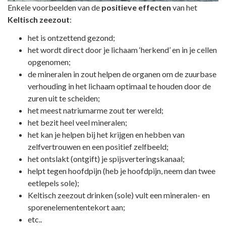
Enkele voorbeelden van de
positieve effecten
van het
Keltisch zeezout
:
het is ontzettend gezond;
het wordt direct door je lichaam ‘herkend’ en in je cellen
opgenomen;
de mineralen in zout helpen de organen om de zuurbase
verhouding in het lichaam optimaal te houden door de
zuren uit te scheiden;
het meest natriumarme zout ter wereld;
het bezit heel veel mineralen;
het kan je helpen bij het krijgen en hebben van
zelfvertrouwen en een positief zelfbeeld;
het ontslakt (ontgift) je spijsverteringskanaal;
helpt tegen hoofdpijn (heb je hoofdpijn, neem dan twee
eetlepels sole);
Keltisch zeezout drinken (sole) vult een mineralen- en
sporenelemententekort aan;
etc..