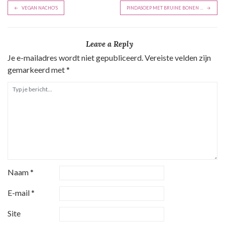
B
VEGAN NACHO’S
PINDASOEP MET BRUI­NE BO­NEN …
e
r
Leave a Reply
i
Je e-mailadres wordt niet gepubliceerd.
Vereiste velden zijn
c
gemarkeerd met
*
h
t
n
a
v
i
g
Naam
*
a
t
E-mail
*
i
Site
e