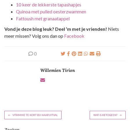
10 keer de lekkerste tapashapjes
Quinoa met pulled oesterzwammen
Fattoush met granaatappel
Vond je deze blog leuk? Deel ‘m met je vrienden!
Niets
meer missen? Volg ons dan op
Facebook
0
Willemien Tirion
B
VITAMINE TE KORT BIJ HAARUITVAL
WAT IS KETOGEEN?
e
Zoeken