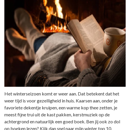
Het winterseizoen komt er weer aan. Dat betekent dat het
weer tijd is voor gezelligheid in huis. Kaarsen aan, onder je
favoriete dekentje kruipen, een warme kop thee zetten, je
meest fijne trui uit de kast pakken, kerstmuziek op de
achtergrond en natuurlijk een goed boek. Ben jij ook zo dol
op boeken lezen? Kijk dan snel naar mijn winter top 10.