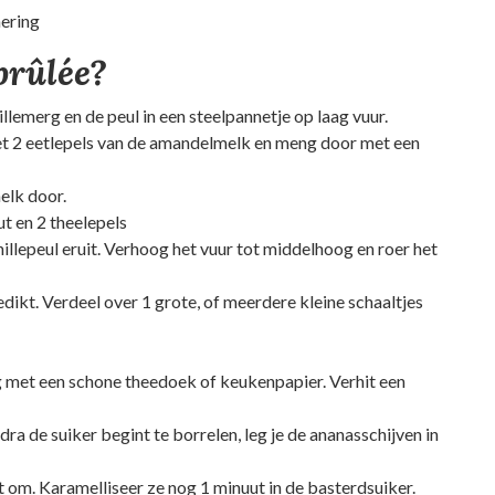
nering
brûlée?
emerg en de peul in een steelpannetje op laag vuur.
t 2 eetlepels van de amandelmelk en meng door met een
elk door.
 en 2 theelepels
nillepeul eruit. Verhoog het vuur tot middelhoog en roer het
edikt. Verdeel over 1 grote, of meerdere kleine schaaltjes
 met een schone theedoek of keukenpapier. Verhit een
a de suiker begint te borrelen, leg je de ananasschijven in
t om. Karamelliseer ze nog 1 minuut in de basterdsuiker.