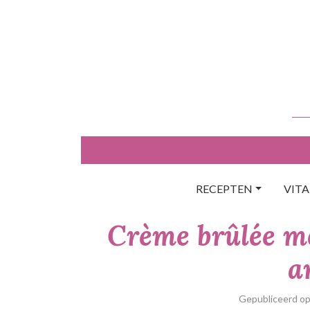
Skip
to
content
RECEPTEN
VIT
Crème brûlée m
a
Gepubliceerd o