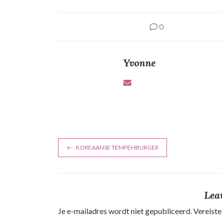
0
Yvonne
B
KOREAANSE TEMPEHBURGER
e
r
Lea
i
Je e-mailadres wordt niet gepubliceerd.
Vereiste