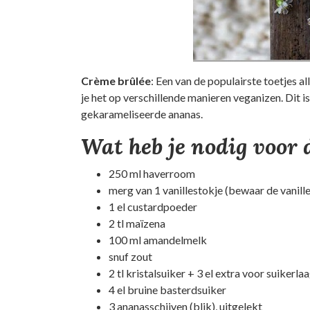
Crème brûlée
: Een van de populairste toetjes a
je het op verschillende manieren veganizen. Dit is
gekarameliseerde ananas.
Wat heb je nodig voor 
250 ml haverroom
merg van 1 vanillestokje (bewaar de vanill
1 el custardpoeder
2 tl maïzena
100 ml amandelmelk
snuf zout
2 tl kristalsuiker + 3 el extra voor suikerla
4 el bruine basterdsuiker
3 ananasschijven (blik), uitgelekt