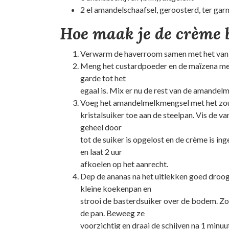
2 el amandelschaafsel, geroosterd, ter gar
Hoe maak je de crème 
Verwarm de haverroom samen met het vanill
Meng het custardpoeder en de maïzena me
garde tot het
egaal is. Mix er nu de rest van de amandelm
Voeg het amandelmelkmengsel met het zout
kristalsuiker toe aan de steelpan. Vis de va
geheel door
tot de suiker is opgelost en de crème is ing
en laat 2 uur
afkoelen op het aanrecht.
Dep de ananas na het uitlekken goed droog
kleine koekenpan en
strooi de basterdsuiker over de bodem. Zodr
de pan. Beweeg ze
voorzichtig en draai de schijven na 1 minuu