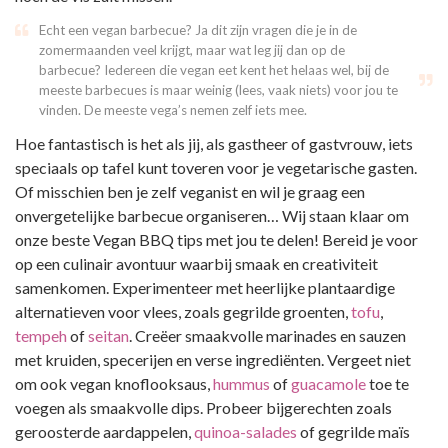
Echt een vegan barbecue? Ja dit zijn vragen die je in de
zomermaanden veel krijgt, maar wat leg jij dan op de
barbecue? Iedereen die vegan eet kent het helaas wel, bij de
meeste barbecues is maar weinig (lees, vaak niets) voor jou te
vinden. De meeste vega’s nemen zelf iets mee.
Hoe fantastisch is het als jij, als gastheer of gastvrouw, iets
speciaals op tafel kunt toveren voor je vegetarische gasten.
Of misschien ben je zelf veganist en wil je graag een
onvergetelijke barbecue organiseren… Wij staan klaar om
onze beste Vegan BBQ tips met jou te delen! Bereid je voor
op een culinair avontuur waarbij smaak en creativiteit
samenkomen. Experimenteer met heerlijke plantaardige
alternatieven voor vlees, zoals gegrilde groenten,
tofu
,
tempeh
of
seitan
. Creëer smaakvolle marinades en sauzen
met kruiden, specerijen en verse ingrediënten. Vergeet niet
om ook vegan knoflooksaus,
hummus
of
guacamole
toe te
voegen als smaakvolle dips. Probeer bijgerechten zoals
geroosterde aardappelen,
quinoa-salades
of gegrilde maïs