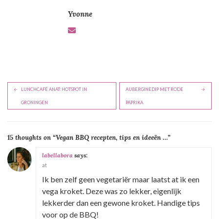
Yvonne
B
LUNCHCAFÉ ANAT: HOTSPOT IN
AUBERGINEDIP MET RODE
e
GRONINGEN
PAPRIKA
r
i
15 thoughts on “
Vegan BBQ recepten, tips en ideeën …
”
c
h
labellabora
says:
at
t
Ik ben zelf geen vegetariër maar laatst at ik een
n
vega kroket. Deze was zo lekker, eigenlijk
a
lekkerder dan een gewone kroket. Handige tips
v
voor op de BBQ!