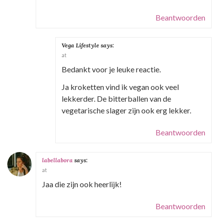
i
g
Beantwoorden
a
t
Vega Lifestyle
says:
at
i
Bedankt voor je leuke reactie.
e
Ja kroketten vind ik vegan ook veel
lekkerder. De bitterballen van de
vegetarische slager zijn ook erg lekker.
Beantwoorden
labellabora
says:
at
Jaa die zijn ook heerlijk!
Beantwoorden