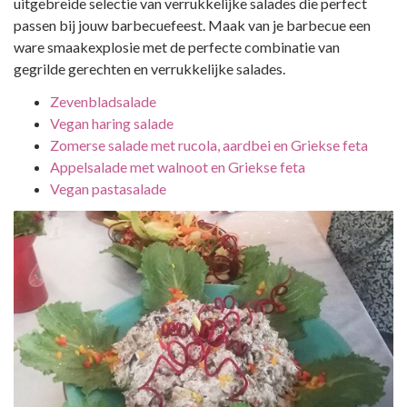
uitgebreide selectie van verrukkelijke salades die perfect
passen bij jouw barbecuefeest. Maak van je barbecue een
ware smaakexplosie met de perfecte combinatie van
gegrilde gerechten en verrukkelijke salades.
Zevenbladsalade
Vegan haring salade
Zomerse salade met rucola, aardbei en Griekse feta
Appelsalade met walnoot en Griekse feta
Vegan pastasalade