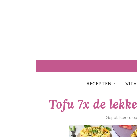
Skip
to
content
RECEPTEN
VIT
Tofu 7x de lekk
Gepubliceerd o