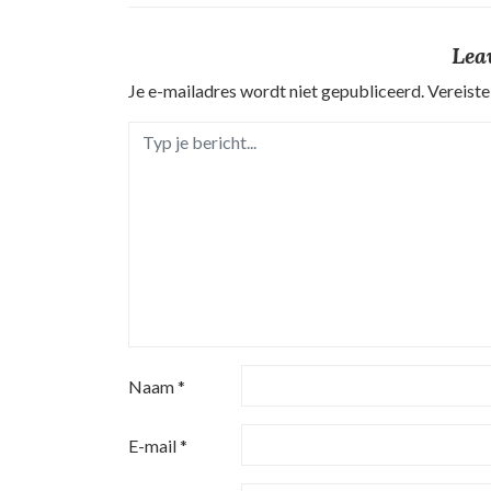
i
Lea
c
Je e-mailadres wordt niet gepubliceerd.
Vereiste
h
t
n
a
v
i
g
Naam
*
a
t
E-mail
*