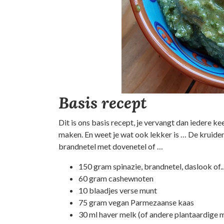
Basis recept
Dit is ons basis recept, je vervangt dan iedere k
maken. En weet je wat ook lekker is … De kruide
brandnetel met dovenetel of …
150 gram spinazie, brandnetel, daslook of..
60 gram cashewnoten
10 blaadjes verse munt
75 gram vegan Parmezaanse kaas
30 ml haver melk (of andere plantaardige 