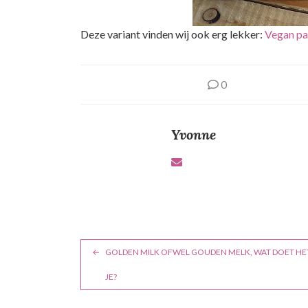
Deze variant vinden wij ook erg lekker:
Vegan pa
0
Yvonne
B
GOLDEN MILK OFWEL GOUDEN MELK, WAT DOET HE
e
JE?
r