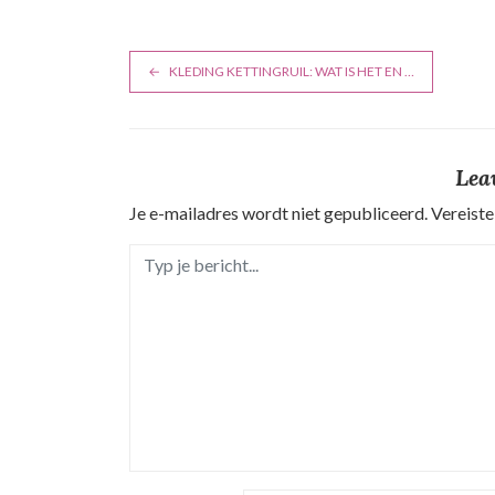
B
KLEDING KETTINGRUIL: WAT IS HET EN …
e
r
Lea
i
Je e-mailadres wordt niet gepubliceerd.
Vereiste
c
h
t
n
a
v
i