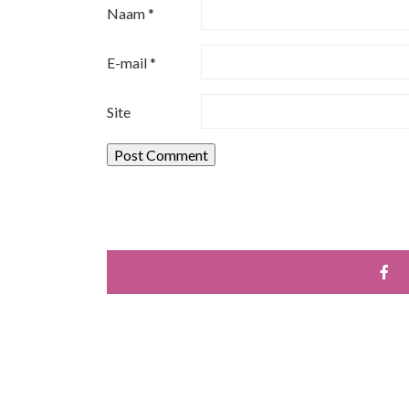
Naam
*
g
a
E-mail
*
t
Site
i
e