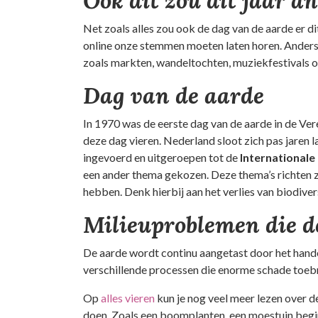
Ook dit zou dit jaar an
Net zoals alles zou ook de dag van de aarde er d
online onze stemmen moeten laten horen. Anders zij
zoals markten, wandeltochten, muziekfestivals of o
Dag van de aarde
In 1970 was de eerste dag van de aarde in de Ve
deze dag vieren. Nederland sloot zich pas jaren
ingevoerd en uitgeroepen tot de
International
een ander thema gekozen. Deze thema’s richten 
hebben. Denk hierbij aan het verlies van biodiver
Milieuproblemen die d
De aarde wordt continu aangetast door het hande
verschillende processen die enorme schade toeb
Op
alles vieren
kun je nog veel meer lezen over de
doen. Zoals een boomplanten, een moestuin begin