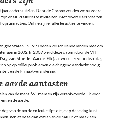
ders zijn
it jaar anders uitzien. Door de Corona zouden we nu vooral
n er altijd allerlei festiviteiten. Met diverse activiteiten
pruimacties. Online zijn er allerlei acties te vinden.
renigde Staten. In 1990 deden verschillende landen mee om
 later aan in 2002. In 2009 werd deze datum door de VN
e Dag van Moeder Aarde
. Elk jaar wordt er voor deze dag
zich op op milieuproblemen die dringend aandacht nodig
siteit en de klimaatverandering.
e aarde aantasten
len van de mens. Wij mensen zijn verantwoordelijk voor
rengen de aarde.
 dag van de aarde en leuke tips die je op deze dag kunt
nen, geniet deze dag extra van de natuur of maak een