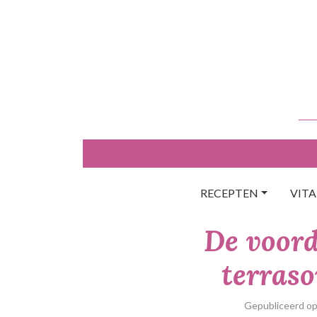
Skip
to
content
RECEPTEN
VIT
De voord
terras
Gepubliceerd o