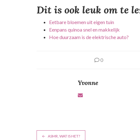
Dit is ook leuk om te l
Eetbare bloemen uit eigen tuin
Eenpans quinoa snel en makkelijk
Hoe duurzaam is de elektrische auto?
0
Yvonne
B
ASMR, WAT IS HET?