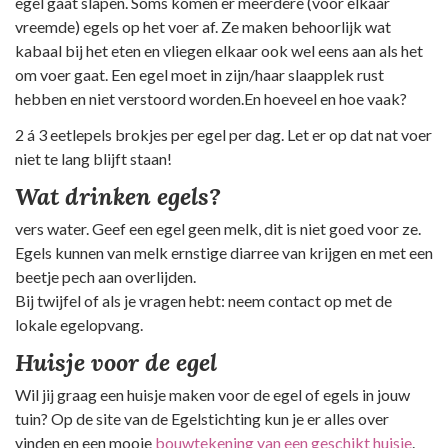
egel gaat slapen. Soms komen er meerdere (voor elkaar
vreemde) egels op het voer af. Ze maken behoorlijk wat
kabaal bij het eten en vliegen elkaar ook wel eens aan als het
om voer gaat. Een egel moet in zijn/haar slaapplek rust
hebben en niet verstoord worden.En hoeveel en hoe vaak?
2 á 3 eetlepels brokjes per egel per dag. Let er op dat nat voer
niet te lang blijft staan!
Wat drinken egels?
vers water. Geef een egel geen melk, dit is niet goed voor ze.
Egels kunnen van melk ernstige diarree van krijgen en met een
beetje pech aan overlijden.
Bij twijfel of als je vragen hebt: neem contact op met de
lokale egelopvang.
Huisje voor de egel
Wil jij graag een huisje maken voor de egel of egels in jouw
tuin? Op de site van de Egelstichting kun je er alles over
vinden en een mooie
bouwtekening van een geschikt huisje
.