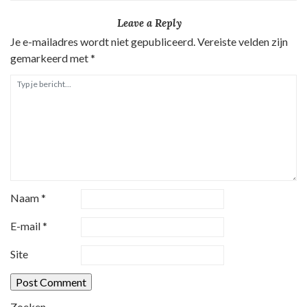
r
Leave a Reply
i
Je e-mailadres wordt niet gepubliceerd.
Vereiste velden zijn
c
gemarkeerd met
*
h
t
n
a
v
i
g
Naam
*
a
t
E-mail
*
i
Site
e
Zoeken