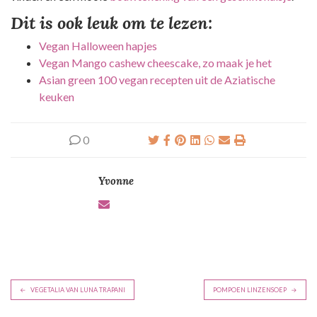
Dit is ook leuk om te lezen:
Vegan Halloween hapjes
Vegan Mango cashew cheescake, zo maak je het
Asian green 100 vegan recepten uit de Aziatische
keuken
0
Yvonne
B
VEGETALIA VAN LUNA TRAPANI
POMPOEN LINZENSOEP
e