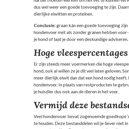
dus wel weer een goede toevoeging te zijn. Daarna
dierlijke eiwitten en proteïnen.
Conclusie:
graan kán een goede toevoeging zijn z
hondenvoer mét als zonder granen hebben voor- 
je hond of laat je door een deskundige adviseren.
Hoge vleespercentages 
Er zijn steeds meer voermerken die hoge vleesperc
hond, ook al willen ze je dit wel laten geloven.
meer dierlijk eiwit dan dat een hond nodig heeft
hondenvoer. In plaats van restproducten te gebrui
je huisdier dus ook aan de dieren ín het voer.
Vermijd deze bestands
Veel hondenvoer bevat zogenoemde goedkope ‘op
te houden. Deze bestanddelen wil je liever niet i