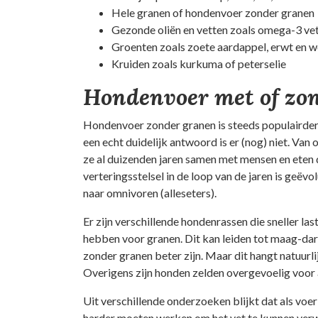
Hele granen of hondenvoer zonder granen
Gezonde oliën en vetten zoals omega-3 ve
Groenten zoals zoete aardappel, erwt en w
Kruiden zoals kurkuma of peterselie
Hondenvoer met of zo
Hondenvoer zonder granen is steeds populairder. 
een echt duidelijk antwoord is er (nog) niet. Va
ze al duizenden jaren samen met mensen en eten 
verteringsstelsel in de loop van de jaren is geëvo
naar omnivoren (alleseters).
Er zijn verschillende hondenrassen die sneller last
hebben voor granen. Dit kan leiden tot maag-dar
zonder granen beter zijn. Maar dit hangt natuurli
Overigens zijn honden zelden overgevoelig voor 
Uit verschillende onderzoeken blijkt dat als voer
harder moeten werken om het vet te kunnen ver