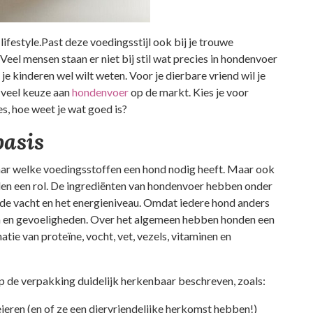
ifestyle.Past deze voedingsstijl ook bij je trouwe
Veel mensen staan er niet bij stil wat precies in hondenvoer
n je kinderen wel wilt weten. Voor je dierbare vriend wil je
d veel keuze aan
hondenvoer
op de markt. Kies je voor
s, hoe weet je wat goed is?
basis
aar welke voedingsstoffen een hond nodig heeft. Maar ook
elen een rol. De ingrediënten van hondenvoer hebben onder
n de vacht en het energieniveau. Omdat iedere hond anders
ten en gevoeligheden. Over het algemeen hebben honden een
tie van proteïne, vocht, vet, vezels, vitaminen en
op de verpakking duidelijk herkenbaar beschreven, zoals:
 eieren (en of ze een diervriendelijke herkomst hebben!)