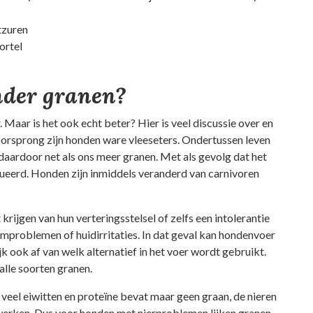
tzuren
ortel
nder granen?
Maar is het ook echt beter? Hier is veel discussie over en
n oorsprong zijn honden ware vleeseters. Ondertussen leven
daardoor net als ons meer granen. Met als gevolg dat het
lueerd
. Honden zijn inmiddels veranderd van carnivoren
 krijgen van hun verteringsstelsel of zelfs een intolerantie
mproblemen of huidirritaties. In dat geval kan hondenvoer
jk ook af van welk alternatief in het voer wordt gebruikt.
alle soorten granen.
 veel eiwitten en proteïne bevat maar geen graan, de nieren
werken
. Dus voor honden met nierproblemen lijken granen