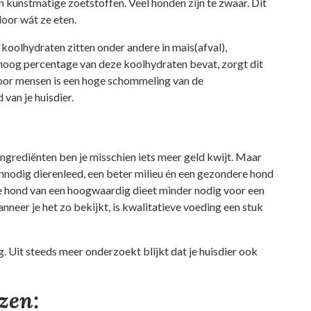
n kunstmatige zoetstoffen. Veel honden zijn te zwaar. Dit
oor wát ze eten.
 koolhydraten zitten onder andere in mais(afval),
 hoog percentage van deze koolhydraten bevat, zorgt dit
 voor mensen is een hoge schommeling van de
van je huisdier.
ngrediënten ben je misschien iets meer geld kwijt. Maar
onnodig dierenleed, een beter milieu én een gezondere hond
je hond van een hoogwaardig dieet minder nodig voor een
nneer je het zo bekijkt, is kwalitatieve voeding een stuk
. Uit steeds meer onderzoekt blijkt dat je huisdier ook
ezen: