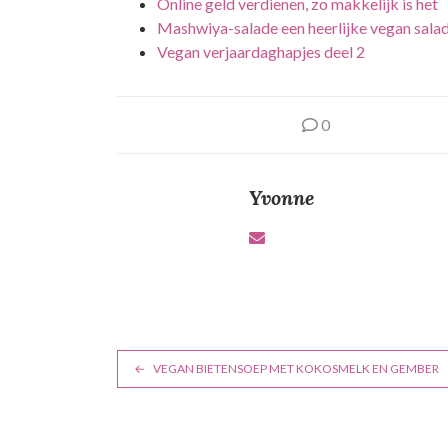
Online geld verdienen, zo makkelijk is het
Mashwiya-salade een heerlijke vegan sala
Vegan verjaardaghapjes deel 2
0
Yvonne
B
VEGAN BIETENSOEP MET KOKOSMELK EN GEMBER
e
r