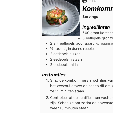
Print
Komkomm
Servings
Ingrediënten
500
gram
Koreaa
3
eetlepels
grof z
2 a 4
eetlepels
gochugaru
Koreaanse
½
rode ui, in dunne reepjes
2
eetlepels
suiker
2
eetlepels
rijstazijn
2
eetlepels
mirin
Instructies
Snijd de komkommers in schijfjes van
het zeezout erover en schep dit om z
ze 15 minuten staan.
Controleer of de schijfjes hun vocht
zijn. Schep ze om zodat de bovenste s
weer 15 minuten staan.