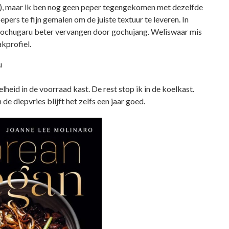
o), maar ik ben nog geen peper tegengekomen met dezelfde
ers te fijn gemalen om de juiste textuur te leveren. In
e gochugaru beter vervangen door gochujang. Weliswaar mis
akprofiel.
u
lheid in de voorraad kast. De rest stop ik in de koelkast.
de diepvries blijft het zelfs een jaar goed.