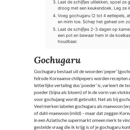
Laat de schijfjes uitlekken, spoel ze
droog met een keukendoek. Leg ze in
Voeg gochugaru (2 tot 4 eetlepels, afha
en mirin toe. Schep het geheel om zod
Laat de schijfjes 2-3 dagen op kame
een pot en bewaar hem in de koelka
houdbaar.
Gochugaru
Gochugaru bestaat uit de woorden ‘peper’ (gochu
felrode Koreaanse chilipepers worden recepten
letterlijke vertaling dus ‘poeder’ is, varieert de te
poeder (bijna als bloem) of in de vorm van vlokke
voor gochujang wordt gebruikt. Net als bij gochu
Veel merken labelen gochugaru als maewoon (er
of duhl-maewoon (mild) – maar dat zeggen Kore
in een Aziatische supermarkt omeen merk te vinden
gestelde vraag die ik krijg is of je gochugaru kunt