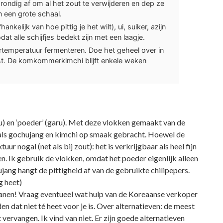
 grondig af om al het zout te verwijderen en dep ze
 een grote schaal.
nkelijk van hoe pittig je het wilt), ui, suiker, azijn
at alle schijfjes bedekt zijn met een laagje.
rtemperatuur fermenteren. Doe het geheel over in
st. De komkommerkimchi blijft enkele weken
) en ‘poeder’ (garu). Met deze vlokken gemaakt van de
 als gochujang en kimchi op smaak gebracht. Hoewel de
xtuur nogal (net als bij zout): het is verkrijgbaar als heel fijn
n. Ik gebruik de vlokken, omdat het poeder eigenlijk alleen
jang hangt de pittigheid af van de gebruikte chilipepers.
g heet)
anen! Vraag eventueel wat hulp van de Koreaanse verkoper
 dat niet té heet voor je is. Over alternatieven: de meest
 vervangen. Ik vind van niet. Er zijn goede alternatieven