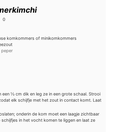
erkimchi
0
nse komkommers of minikomkommers
eezout
 peper
 een ½ cm dik en leg ze in een grote schaal. Strooi
odat elk schijfje met het zout in contact komt. Laat
 loslaten; onderin de kom moet een laagje zichtbaar
chijfjes in het vocht komen te liggen en laat ze