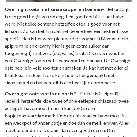
Overnight oats met sinaasappel en banaan
– Het ontbijt
is een goed begin van de dag. Een goed ontbijt is het halve
werk. Niet elke ochtend hetzelfde eten is goed voor het
lichaam. Zo kan het zijn dat het de ene keer een lekker frisse
appel is, dan is het weer plantaardige yoghurt (Bijvoorbeeld,
aplpro mild en creamy, hier is geen extra suiker aan
toegevoegd), met vers (diepvries) fruit. Deze keer was het
een Overnight oats met sinaasappe
l
en banaan. De Overnight
oats heb je in vele soorten en smaken. Je kan het met allerlei
fruit klaar maken. Deze keer heb ik het gemaakt met
sinaasappel en banaan, dit is een heerlijke combinatie.
Overnight oats wat is de basis?
– De basis is eigenlijk
redelijk hetzelfde, doe twee of drie eetlepels chiazaad, twee
eetlepels havermout (muesli kan ook) in een
kopje plantaardige melk. Doe de chiazaad en havermout in
een weckpot of ander potje en doe dan de melk erover. Alles
moet onder de melk staan, dan even goed roeren. Dan