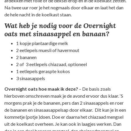
afdekken met folie of de deksel erop en in de koelkast zetten.
Na twee uur roer je het nogmaals door elkaar en laat het dan
de hele nacht in de koelkast staan.
Wat heb je nodig voor de Overnight
oats met sinaasappel en banaan?
1 kopje plantaardige melk
2 eetlepels muesli of havermout
2 bananen
2 of 3 eetlepels chiazaad, optioneel
1 eetlepels geraspte kokos
3 sinaasappels
Overnight oats hoe maak ik deze?
– De basis zoals
hierboven omschreven maak je de avond ervoor dus klaar. ‘S
morgens prak je de bananen, pers dan 2 sinaasappels en roer
de bananen en sinasaasappelsap door elkaar. Dit kun je in een
kommetje (potje )doen. Doe er daarna het chiazaad mengsel
uit de koelkast overheen. Je kan ook in laagjes werken. Dan
doe je een deel bananen mengsel, dan chaizaadmengsel en