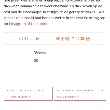
dan weer banaan en dan weer chaizaad. En dan boven op de
rest van de sinaasappel in stukjes en de geraspte kokos. Als
je deze ook maakt laat het ons weten in een reactie of tag ons
op
intsagram
of
facebook.
4 reacties
Yvonne
B
CBD OLIE OOK GOED VOOR DE
WITTE CHOCOLADEMOUSSE MET
e
PROBLEEM HUID!
WARM ROOD FRUIT
r