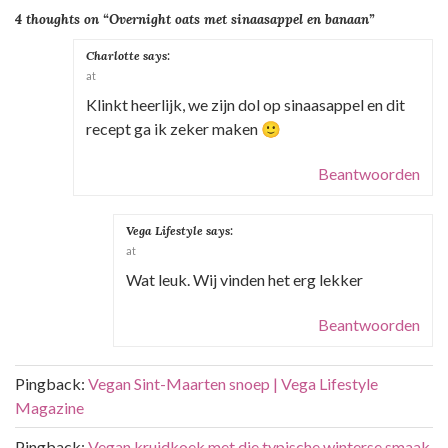
i
4 thoughts on “
Overnight oats met sinaasappel en banaan
”
c
h
Charlotte
says:
at
t
Klinkt heerlijk, we zijn dol op sinaasappel en dit
n
recept ga ik zeker maken 🙂
a
v
Beantwoorden
i
g
Vega Lifestyle
says:
a
at
t
Wat leuk. Wij vinden het erg lekker
i
Beantwoorden
e
Pingback:
Vegan Sint-Maarten snoep | Vega Lifestyle
Magazine
Pingback:
Vegan kruidkoek met die typische winterse smaak