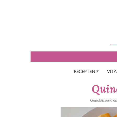
Skip
to
content
RECEPTEN
VIT
Quin
Gepubliceerd o