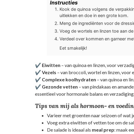
Instructies
Kook de quinoa volgens de verpakking
uitlekken en doe in een grote kom.
Meng de ingrediënten voor de dressi
Voeg de wortels en linzen toe aan d
Verdeel over kommen en garneer me
Eet smakelijk!
✔
Eiwitten
– van quinoa en linzen, voor verzad
✔
Vezels
– van broccoli, wortel en linzen, voor
✔
Complexe koolhydraten
– van quinoa en li
✔
Gezonde vetten
– van pindakaas en amandel
essentieel voor hormonale balans en verzadiging
Tips van mij als hormoon- en voedi
Varieer met groenten naar seizoen of wat je
Voeg extra eiwitten of vetten toe om de sa
De salade is ideaal als
meal prep
: maak ee