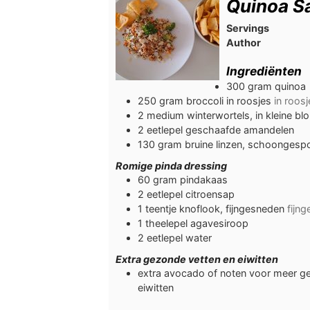
Quinoa S
Servings
Author
Ingrediënten
300
gram
quinoa
250
gram
broccoli in roosjes
in roosj
2
medium winterwortels, in kleine blo
2
eetlepel
geschaafde amandelen
130
gram
bruine linzen, schoongespo
Romige pinda dressing
60
gram
pindakaas
2
eetlepel
citroensap
1
teentje
knoflook, fijngesneden
fijn
1
theelepel
agavesiroop
2
eetlepel
water
Extra gezonde vetten en eiwitten
extra avocado of noten voor meer ge
eiwitten