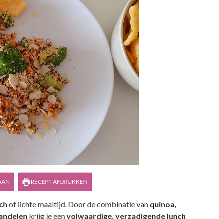
AAN
RECEPT AFDRUKKEN
ch
of lichte maaltijd. Door de combinatie van
quinoa,
mandelen
krijg je een
volwaardige, verzadigende lunch