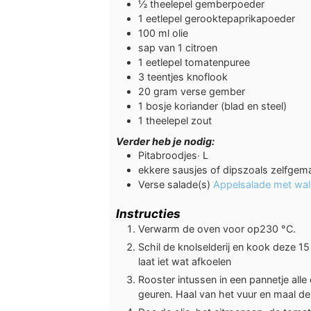
½
theelepel
gemberpoeder
1
eetlepel
gerooktepaprikapoeder
100
ml
olie
sap van 1 citroen
1
eetlepel
tomatenpuree
3
teentjes knoflook
20
gram
verse gember
1
bosje
koriander (blad en steel)
1
theelepel
zout
Verder heb je nodig:
Pitabroodjes∙ L
ekkere sausjes of dipszoals zelfg
Verse salade(s)
Appelsalade met wal
Instructies
Verwarm de oven voor op230 °C.
Schil de knolselderij en kook deze 15
laat iet wat afkoelen
Rooster intussen in een pannetje alle
geuren. Haal van het vuur en maal deze