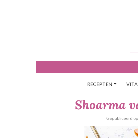
Skip
to
content
RECEPTEN
VIT
Shoarma va
Gepubliceerd o