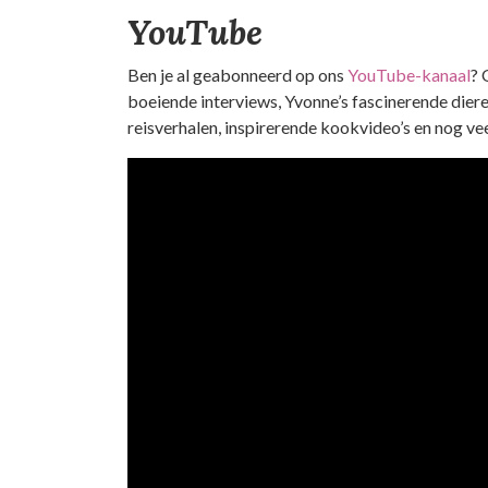
YouTube
Ben je al geabonneerd op ons
YouTube-kanaal
? 
boeiende interviews, Yvonne’s fascinerende die
reisverhalen, inspirerende kookvideo’s en nog ve