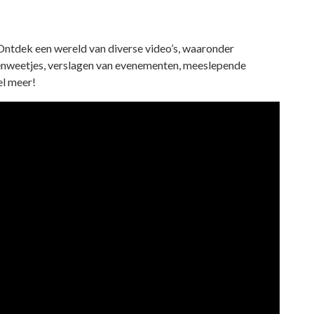
Ontdek een wereld van diverse video’s, waaronder
renweetjes, verslagen van evenementen, meeslepende
el meer!