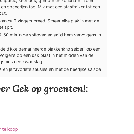
tenpuree, knoflook, gember en koriander in een
en specerijen toe. Mix met een staafmixer tot een
out.
n van ca.2 vingers breed. Smeer elke plak in met de
t spit.
5-60 min in de spitoven en snijd hem vervolgens in
n de dikke gemarineerde plakkenknolselderij op een
rvolgens op een bak plaat in het midden van de
rijspies een kwartslag.
en je favoriete sausjes en met de heerlijke salade
er Gek op groenten!:
r te koop