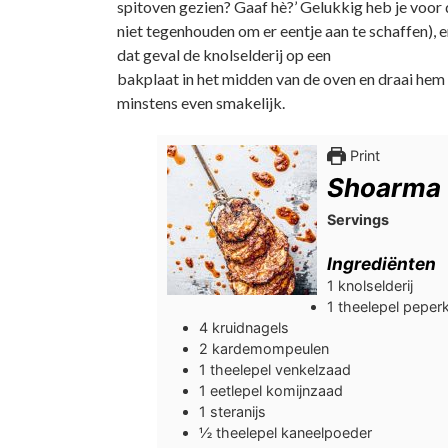
spitoven gezien? Gaaf hè?’ Gelukkig heb je voor d
niet tegenhouden om er eentje aan te schaffen), 
dat geval de knolselderij op een
bakplaat in het midden van de oven en draai hem
minstens even smakelijk.
Print
Shoarma v
Servings
Ingrediënten
1
knolselderij
1
theelepel
peperk
4
kruidnagels
2
kardemompeulen
1
theelepel
venkelzaad
1
eetlepel
komijnzaad
1
steranijs
½
theelepel
kaneelpoeder