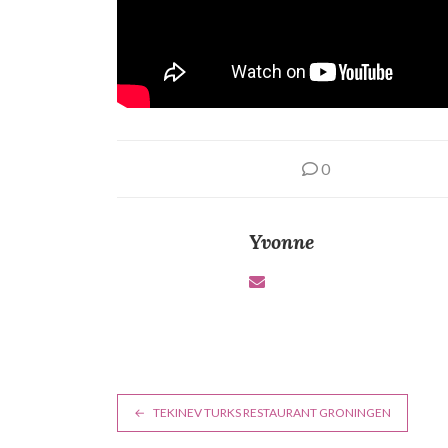
0
Yvonne
B
TEKINEV TURKS RESTAURANT GRONINGEN