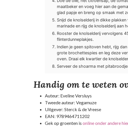
Doe de olie, het citroensap, de toma
maatbeker en voeg hier aan de gemal
glad papje en breng op smaak met z
Snijd de knolselderij in dikke plakke
marinade en rijg de knolselderij aan he
Rooster de knolselderij vervolgens 4
flinterdunneplakjes.
Indien je geen spitoven hebt, rijg da
grote brochettespies en leg deze ve
oven. Draai elk kwartier de knolselde
Serveer de shoarma met pitabroodjes 
Handig om te weten ov
Auteur: Eveline Versluys
Tweede auteur: Vegamuze
Uitgever: Sterck & de Vreese
EAN: 9789464711202
Gek op groenten is
online onder andere hie