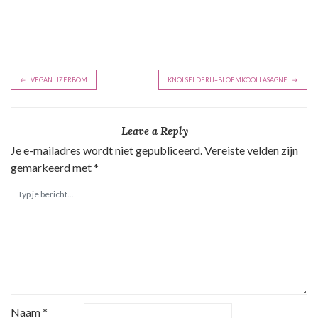
B
VEGAN IJZERBOM
KNOLSELDERIJ–BLOEMKOOLLASAGNE
e
r
Leave a Reply
i
Je e-mailadres wordt niet gepubliceerd.
Vereiste velden zijn
c
gemarkeerd met
*
h
t
n
a
v
i
g
Naam
*
a