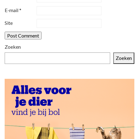
t
E-mail
*
i
Site
e
Zoeken
Zoeken