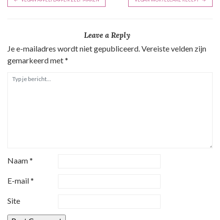
e
r
Leave a Reply
i
Je e-mailadres wordt niet gepubliceerd.
Vereiste velden zijn
c
gemarkeerd met
*
h
t
n
a
v
i
g
Naam
*
a
t
E-mail
*
i
Site
e