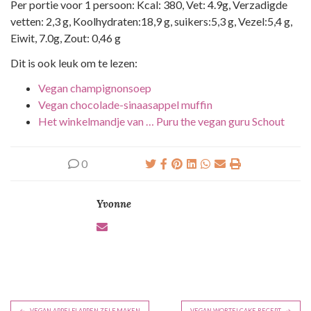
Per portie voor 1 persoon: Kcal: 380, Vet: 4.9g, Verzadigde
vetten: 2,3 g, Koolhydraten:18,9 g, suikers:5,3 g, Vezel:5,4 g,
Eiwit, 7.0g, Zout: 0,46 g
Dit is ook leuk om te lezen:
Vegan champignonsoep
Vegan chocolade-sinaasappel muffin
Het winkelmandje van … Puru the vegan guru Schout
0
Yvonne
B
VEGAN APPELFLAPPEN ZELF MAKEN
VEGAN WORTELCAKE RECEPT