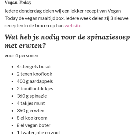
Vegan Today
Iedere donderdag delen wij een lekker recept van Vegan
Today de vegan maaltijdbox. Iedere week delen zij 3 nieuwe
recepten in de box en op hun
website.
Wat heb je nodig voor de spinaziesoep
met erwten?
voor 4 personen
4 stengels bosui
2 tenen knoflook
400 g aardappels
2 bouillonblokjes
360 g spinazie
4 takjes munt
360 g erwten
8 el kookroom
8 el vegan boter
1 l water, olie en zout